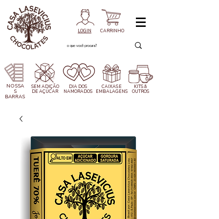
LOGIN
CARRINHO
NOSSA
SEM ADIÇÃO
DIA DOS
CAIXAS
E
KITS &
S
DE AÇÚCAR
NAMORADOS
EMBALAGENS
OUTROS
BARRAS