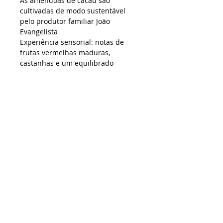
As amêndoas de cacau são
cultivadas de modo sustentável
pelo produtor familiar João
Evangelista
Experiência sensorial: notas de
frutas vermelhas maduras,
castanhas e um equilibrado
chocolate.
Varietal Cacau:
Blend Trinitários
e Forasteiros Amazônicos
Origem:
Assentamento Tuerê -
Novo Repartimento - Pará
Produtor:
Jão Evangelista
Ingredientes: Cacau e açúcar de
cana orgânico.
Envolvendo esta delícia: nossa
inconfundível caixinha preta com
rótulos coloridos.
Não contém glúten
Zero Lactose
Vegano
Sem corantes