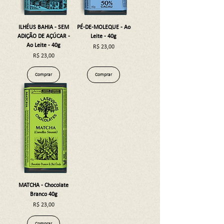
ILHÉUS BAHIA - SEM
PÉ-DE-MOLEQUE - Ao
ADIÇÃO DE AÇÚCAR -
Leite - 40g
Ao Leite - 40g
Preço
R$ 23,00
Preço
R$ 23,00
Comprar
Comprar
MATCHA - Chocolate
Branco 40g
Preço
R$ 23,00
Comprar