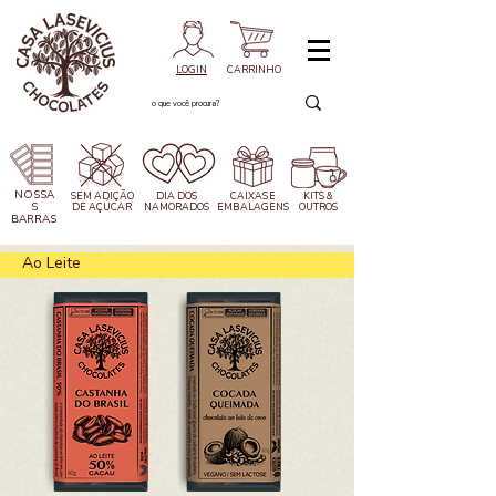
LOGIN
CARRINHO
NOSSA
SEM ADIÇÃO
DIA DOS
CAIXAS
E
KITS &
S
DE AÇÚCAR
NAMORADOS
EMBALAGENS
OUTROS
BARRAS
Ao Leite