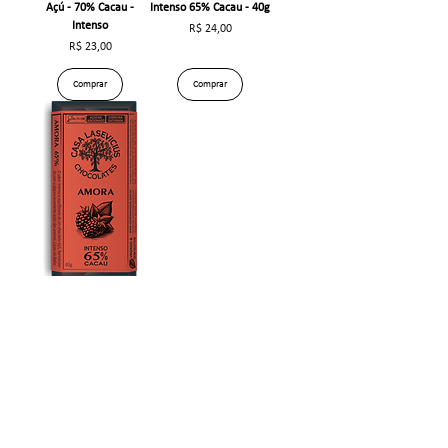
Açú - 70% Cacau -
Intenso 65% Cacau - 40g
Intenso
Preço
R$ 24,00
Preço
R$ 23,00
Comprar
Comprar
AMORA - 65% Cacau -
Intenso - 40g
Preço
R$ 24,00
Comprar
Ver mais