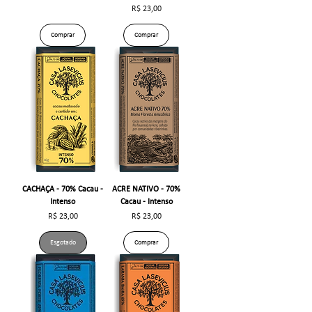
Preço
R$ 23,00
Comprar
Comprar
CACHAÇA - 70% Cacau -
ACRE NATIVO - 70%
Intenso
Cacau - Intenso
Preço
Preço
R$ 23,00
R$ 23,00
Esgotado
Comprar