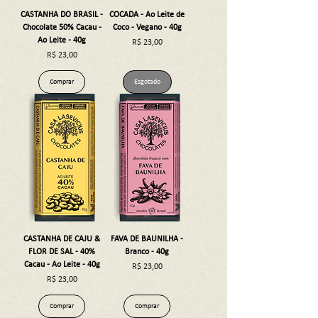
CASTANHA DO BRASIL -
COCADA - Ao Leite de
Chocolate 50% Cacau -
Coco - Vegano - 40g
Ao Leite - 40g
Preço
R$ 23,00
Preço
R$ 23,00
Comprar
Esgotado
CASTANHA DE CAJU &
FAVA DE BAUNILHA -
FLOR DE SAL - 40%
Branco - 40g
Cacau - Ao Leite - 40g
Preço
R$ 23,00
Preço
R$ 23,00
Comprar
Comprar