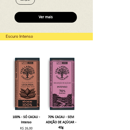
Ver mais
Escuro Intenso
100% - SÓ CACAU -
70% CACAU - SEM
Intenso
ADIÇÃO DE AÇÚCAR -
40g
Preço
R$ 26,00