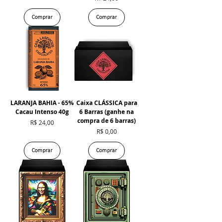
Comprar
Comprar
LARANJA BAHIA - 65%
Caixa CLÁSSICA para
Cacau Intenso 40g
6 Barras (ganhe na
compra de 6 barras)
Preço
R$ 24,00
Preço
R$ 0,00
Comprar
Comprar