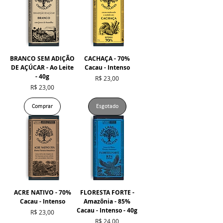
BRANCO SEM ADIÇÃO
CACHAÇA - 70%
DE AÇÚCAR - Ao Leite
Cacau - Intenso
- 40g
Preço
R$ 23,00
Preço
R$ 23,00
Comprar
Esgotado
ACRE NATIVO - 70%
FLORESTA FORTE -
Cacau - Intenso
Amazônia - 85%
Cacau - Intenso - 40g
Preço
R$ 23,00
Preço
R$ 24,00