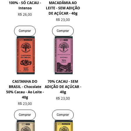
100% - SÓ CACAU -
MACADÂMIA AO
Intenso
LEITE - SEM ADIÇÃO
DE AÇÚCAR - 40g
Preço
R$ 26,00
Preço
R$ 23,00
Comprar
Comprar
CASTANHA DO
70% CACAU - SEM
BRASIL - Chocolate
ADIÇÃO DE AÇÚCAR -
50% Cacau - Ao Leite -
40g
40g
Preço
R$ 23,00
Preço
R$ 23,00
Comprar
Comprar