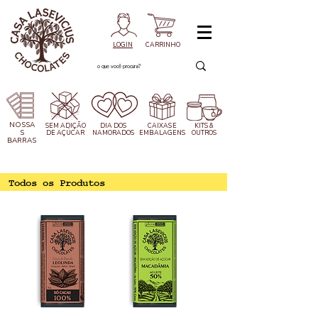
LOGIN
CARRINHO
NOSSA
SEM ADIÇÃO
DIA DOS
CAIXAS
E
KITS &
S
DE AÇÚCAR
NAMORADOS
EMBALAGENS
OUTROS
BARRAS
Todos os Produtos