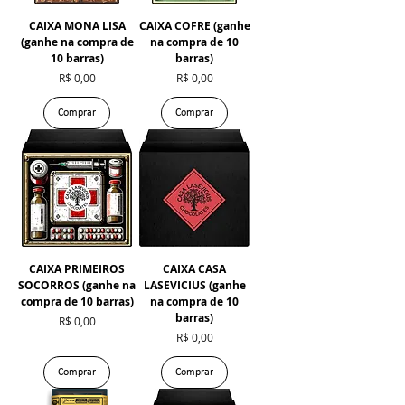
CAIXA MONA LISA
CAIXA COFRE (ganhe
(ganhe na compra de
na compra de 10
10 barras)
barras)
Preço
Preço
R$ 0,00
R$ 0,00
Comprar
Comprar
CAIXA PRIMEIROS
CAIXA CASA
SOCORROS (ganhe na
LASEVICIUS (ganhe
compra de 10 barras)
na compra de 10
barras)
Preço
R$ 0,00
Preço
R$ 0,00
Comprar
Comprar