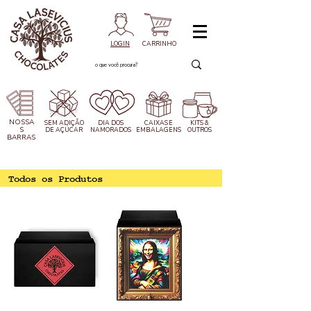
LOGIN
CARRINHO
NOSSA
SEM ADIÇÃO
DIA DOS
CAIXAS
E
KITS &
S
DE AÇÚCAR
NAMORADOS
EMBALAGENS
OUTROS
BARRAS
Todos os Produtos