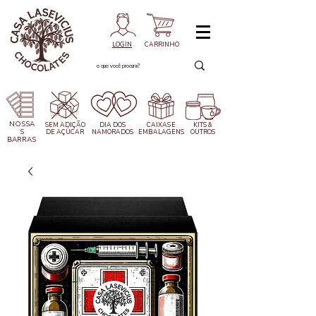
LOGIN
CARRINHO
NOSSA
SEM ADIÇÃO
DIA DOS
CAIXAS
E
KITS &
S
DE AÇÚCAR
NAMORADOS
EMBALAGENS
OUTROS
BARRAS