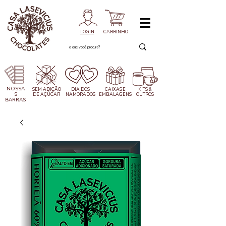
LOGIN
CARRINHO
NOSSA
SEM ADIÇÃO
DIA DOS
CAIXAS
E
KITS &
S
DE AÇÚCAR
NAMORADOS
EMBALAGENS
OUTROS
BARRAS