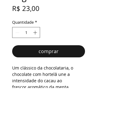
Preço
R$ 23,00
Quantidade
*
comprar
Um clássico da chocolataria, o
chocolate com hortelã une a
intensidade do cacau ao
frescor aromático da menta,
oferecendo uma combinação
atemporal.
Envolvendo esta delícia: nossa
inconfundível caixinha preta com
rótulos coloridos.
Não contém glúten
Zero Lactose