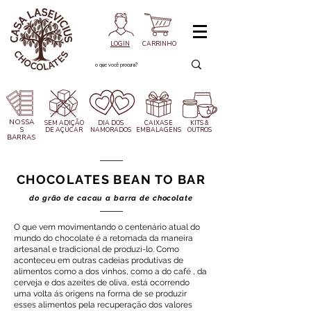
LOGIN
CARRINHO
NOSSA
SEM ADIÇÃO
DIA DOS
CAIXAS
E
KITS &
S
DE AÇÚCAR
NAMORADOS
EMBALAGENS
OUTROS
BARRAS
CHOCOLATES BEAN TO BAR
do grão de cacau a barra de chocolate
O que vem movimentando o centenário atual do
mundo do chocolate é a retomada da maneira
artesanal e tradicional de produzi-lo. Como
aconteceu em outras cadeias produtivas de
alimentos como a dos vinhos, como a do café , da
cerveja e dos azeites de oliva, está ocorrendo
uma volta ás origens na forma de se produzir
esses alimentos pela recuperação dos valores