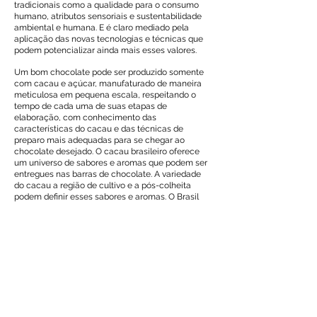
tradicionais como a qualidade para o consumo
humano, atributos sensoriais e sustentabilidade
ambiental e humana. E é claro mediado pela
aplicação das novas tecnologias e técnicas que
podem potencializar ainda mais esses valores.
Um bom chocolate pode ser produzido somente
com cacau e açúcar, manufaturado de maneira
meticulosa em pequena escala, respeitando o
tempo de cada uma de suas etapas de
elaboração, com conhecimento das
características do cacau e das técnicas de
preparo mais adequadas para se chegar ao
chocolate desejado. O cacau brasileiro oferece
um universo de sabores e aromas que podem ser
entregues nas barras de chocolate. A variedade
do cacau a região de cultivo e a pós-colheita
podem definir esses sabores e aromas. O Brasil
vem produzindo cacau em três biomas: Mata
Atlântica, Floresta Amazônica e Serrado.