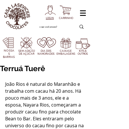
LOGIN
CARRINHO
NOSSA
SEM ADIÇÃO
DIA DOS
CAIXAS
E
KITS &
S
DE AÇÚCAR
NAMORADOS
EMBALAGENS
OUTROS
BARRAS
Terruá Tuerê
João Rios é natural do Maranhão e 
trabalha com cacau há 20 anos. Há 
pouco mais de 3 anos, ele e a 
esposa, Nayara Rios, começaram a 
produzir cacau fino para chocolate 
Bean to Bar. Eles entraram pelo 
universo do cacau fino por causa na 